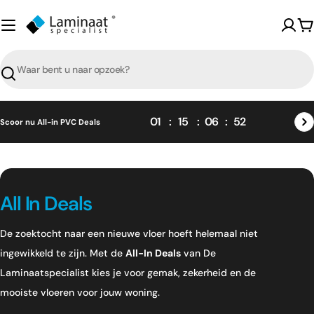
Skip
naar
W
content
Zoeken
01
15
06
52
Scoor nu All-in PVC Deals
C
All In Deals
o
De zoektocht naar een nieuwe vloer hoeft helemaal niet
l
ingewikkeld te zijn. Met de
All-In Deals
van De
l
Laminaatspecialist kies je voor gemak, zekerheid en de
e
mooiste vloeren voor jouw woning.