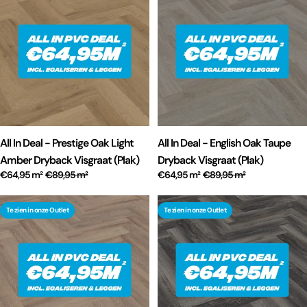
All In Deal - Prestige Oak Light
All In Deal - English Oak Taupe
Amber Dryback Visgraat (Plak)
Dryback Visgraat (Plak)
€64,95 m²
€89,95 m²
€64,95 m²
€89,95 m²
Te zien in onze Outlet
Te zien in onze Outlet