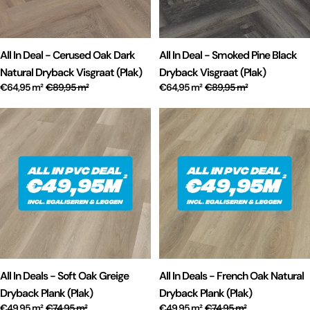
All In Deal - Cerused Oak Dark
All In Deal - Smoked Pine Black
Natural Dryback Visgraat (Plak)
Dryback Visgraat (Plak)
€64,95 m²
€89,95 m²
€64,95 m²
€89,95 m²
All In Deals - Soft Oak Greige
All In Deals - French Oak Natural
Dryback Plank (Plak)
Dryback Plank (Plak)
€49,95 m²
€74,95 m²
€49,95 m²
€74,95 m²