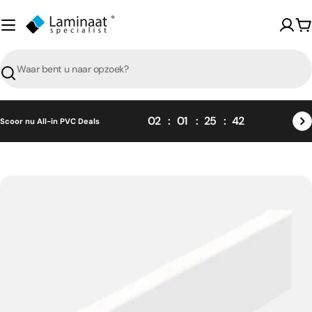
Skip
naar
W
content
Zoeken
02
01
25
42
Scoor nu All-in PVC Deals
Skip
naar
product
informatie