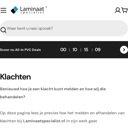
Skip
naar
W
content
Zoeken
00
10
15
09
Scoor nu All-in PVC Deals
Klachten
Benieuwd hoe je een klacht kunt melden en hoe wij die
behandelen?
Op deze pagina lees je precies hoe het melden en afhandelen van
klachten bij
Laminaatspecialist.nl
in zijn werk gaat.