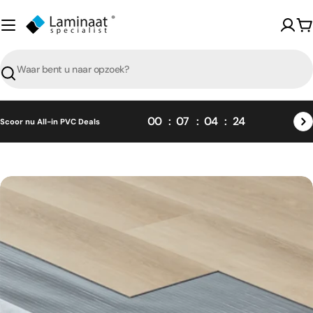
Skip
naar
W
content
Zoeken
00
07
04
24
Scoor nu All-in PVC Deals
Skip
naar
product
informatie