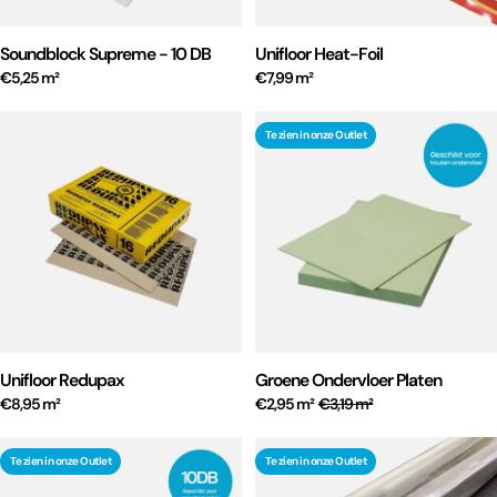
Soundblock Supreme - 10 DB
Unifloor Heat-Foil
€5,25 m²
€7,99 m²
Te zien in onze Outlet
Unifloor Redupax
Groene Ondervloer Platen
€8,95 m²
€2,95 m²
€3,19 m²
Te zien in onze Outlet
Te zien in onze Outlet