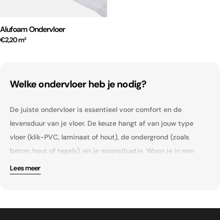
Alufoam Ondervloer
€2,20 m²
Welke ondervloer heb je nodig?
De juiste ondervloer is essentieel voor comfort en de
levensduur van je vloer. De keuze hangt af van jouw type
vloer (klik-PVC, laminaat of hout), de ondergrond (zoals
beton, hout of tegels), en je woonsituatie. Woon je in een
appartement? Dan is een 10 dB geluiddempende ondervloer
Lees meer
verplicht. In vochtige ruimtes kies je voor een
Voordelen van een goede ondervloer
vochtbestendige variant. Heb je vloerverwarming? Dan moet
de ondervloer geschikt zijn voor warmtegeleiding.