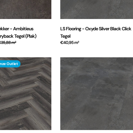
kker - Ambitieus
LS Flooring - Oxyde Silver Black Click
yback Tegel (Plak)
Tegel
€35,88 m²
€40,95 m²
onze Outlet