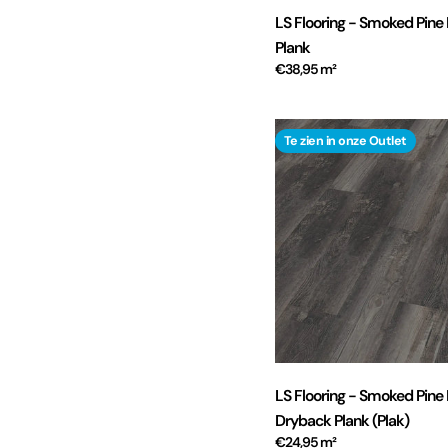
LS Flooring - Smoked Pine 
Plank
€38,95 m²
Te zien in onze Outlet
LS Flooring - Smoked Pine
Dryback Plank (Plak)
€24,95 m²