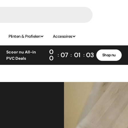
Plinten & Profielen
Accesoires
0
Scoor nu All-in
07
01
02
Shop nu
0
PVC Deals