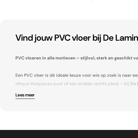
Vind jouw PVC vloer bij De Lamin
PVC vloeren in alle motieven – stijlvol, sterk en geschikt vo
Een PVC vloer is dé ideale keuze voor wie op zoek is naar e
chique Hongaarse punt of een strakke rechte plank – bij
De 
Lees meer
Onze collectie is zorgvuldig samengesteld en bevat uitsluit
elk met hun eigen karakter en uitstraling. Dankzij hun hoog
met de voordelen van PVC: onderhoudsvriendelijk, geluidd
✔ Keuze uit visgraat, Hongaarse punt, tegels en rechte plan