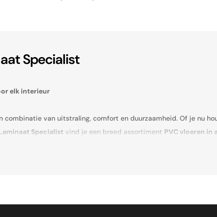
aat Specialist
or elk interieur
en combinatie van uitstraling, comfort en duurzaamheid. Of je nu ho
Laminaat Specialist
vind je een breed assortiment
PVC vloeren in 
end kwaliteitsvloeren van betrouwbare fabrikanten. Denk hierbij aan
waardige afwerking en natuurgetrouwe dessins haal je met deze PVC v
empend en geschikt voor vloerverwarming.
k