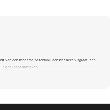
udt van een moderne betonlook, een klassieke visgraat, een
alle denkbare motieven
.
 populaire merken als
Floorlife
,
Ambiant
en
LS Flooring
–
loeren de uitstraling van hout of steen in huis, maar dan