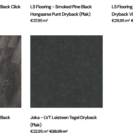
Black Click
LS Flooring - Smoked Pine Black
LS Floorin
Hongaarse Punt Dryback (Plak)
Dryback Vi
€37,95 m²
€29,95 m²
 Black
Joka - LVT Leisteen Tegel Dryback
(Plak)
€22,95 m²
€26,95 m²