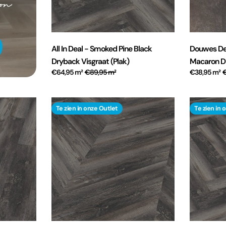
All In Deal - Smoked Pine Black
Douwes De
Dryback Visgraat (Plak)
Macaron Dr
€64,95 m²
€89,95 m²
€38,95 m²
Te zien in onze Outlet
Te zien in 