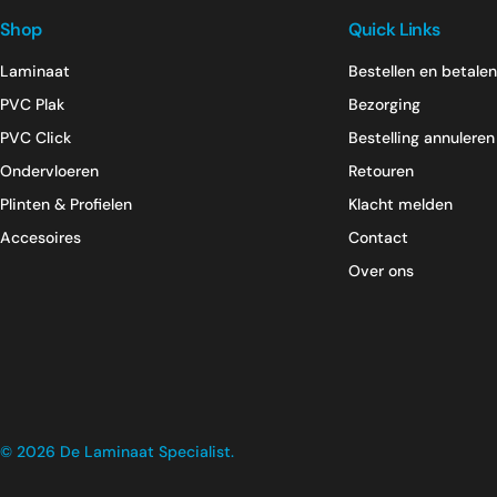
Shop
Quick Links
✔ Geschikt voor elk type ruimte, ook bij intensief gebruik
Laminaat
Bestellen en betalen
PVC Plak
Bezorging
✔ Stijlvolle en slijtvaste afwerking
PVC Click
Bestelling annuleren
Laat je inspireren door ons ruime aanbod PVC vloeren en vin
✔ Perfect in combinatie met vloerverwarming
Ondervloeren
Retouren
Plinten & Profielen
Klacht melden
✔ Leverbaar in diverse kleuren, structuren en formaten
Accesoires
Contact
Over ons
Betaal
methoden
© 2026
De Laminaat Specialist
.