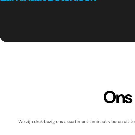
o
l
l
e
c
t
Ons 
i
e
:
We zijn druk bezig ons assortiment laminaat vloeren uit te