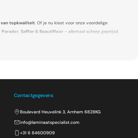
van topkwaliteit
. Of je nu kiest voor onze voordelige
.
Parador
,
Saffier & Beautifloor
– allemaal scherp geprijsd.
n onderhoudsvriendelijk.
Contactgegevens
n en stijlen. Ook als je op zoek bent naar laminaat met een
Boulevard Heuvelink 3, Arnhem 6828KG
info@laminaatspecialist.com
+31 6 84600909