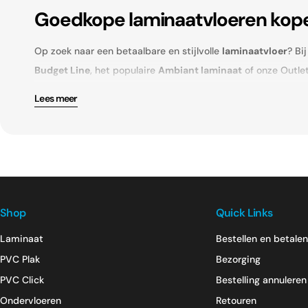
Goedkope laminaatvloeren kopen
Op zoek naar een betaalbare en stijlvolle
laminaatvloer
? Bi
Budget Line
, het populaire
Ambiant laminaat
of onze Outlet
Laminaat in elke stijl: van visgraa
Lees meer
Of je nu een moderne, klassieke of landelijke woonstijl hebt, 
Dankzij de voelbare structuur en 2- of 4-zijdige V-groef oo
Voor elke woonwens een passen
Shop
Quick Links
Van
lichtgrijs laminaat
tot
donker eiken
, van
naturel eiken
Laminaat
Bestellen en betalen
tegelstructuur
zit je goed.
PVC Plak
Bezorging
Bestel eenvoudig online of kom l
PVC Click
Bestelling annuleren
Ondervloeren
Retouren