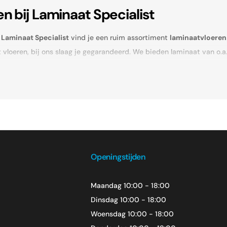
 bij Laminaat Specialist
j
Laminaat Specialist
vind je een ruim assortiment
laminaatvloeren 
 vloeren, bij ons slaag je gegarandeerd. We bieden laminaat van o.a
t tot tegel-look
bij Laminaat Specialist vind je altijd een passende vloer.
gt laminaat net als een echte houten vloer – maar dan voordeliger e
de vloer
Openingstijden
tot
Scandinavisch wit
– bij ons heb je keuze uit meer dan 10 kleure
Maandag 10:00 - 18:00
Dinsdag 10:00 - 18:00
angs
Woensdag 10:00 - 18:00