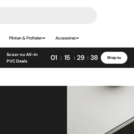
Plinten & Profielen
Accesoires
Scoor nu All-in
01
15
29
38
Shop nu
PVC Deals