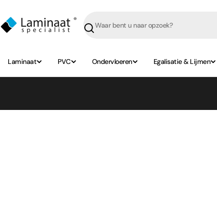
Skip
naar
content
Zoeken
Laminaat
PVC
Ondervloeren
Egalisatie & Lijmen