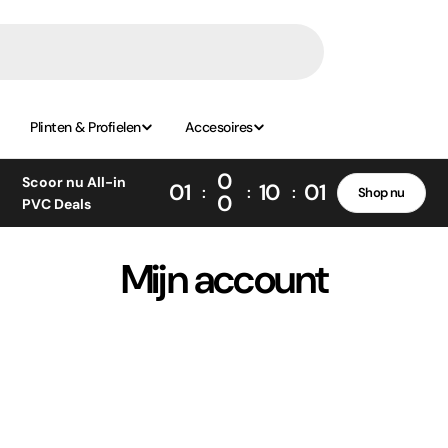
Plinten & Profielen
Accesoires
0
Scoor nu All-in
01
10
01
Shop nu
0
PVC Deals
Mijn account