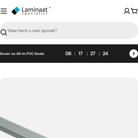
Skip
naar
W
content
Zoeken
06
17
27
24
Scoor nu All-in PVC Deals
Skip
naar
product
informatie