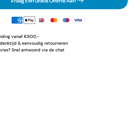
Vraag Een Gratis Offerte Aan
ending vanaf €800,-
denktijd & eenvoudig retourneren
vies? Snel antwoord via de chat