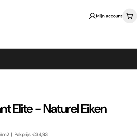
Mijn account
Win
t Elite - Naturel Eiken
96m2 | Pakprijs: €34,93