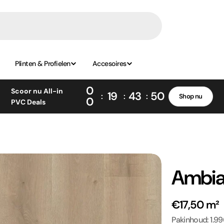
Plinten & Profielen
Accesoires
0
Scoor nu All-in
19
43
49
Shop nu
0
PVC Deals
Ambian
€17,50 m²
Pakinhoud: 1.9