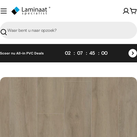
Skip
naar
W
content
Zoeken
02
07
45
00
Scoor nu All-in PVC Deals
Skip
naar
product
informatie