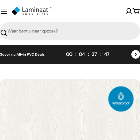
Skip
naar
W
content
Zoeken
00
04
37
45
Scoor nu All-in PVC Deals
Skip
naar
product
informatie