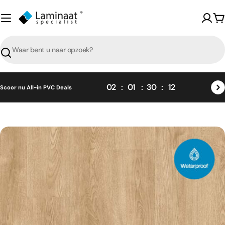
Skip
naar
W
content
Zoeken
02
01
30
11
Scoor nu All-in PVC Deals
Skip
naar
product
informatie