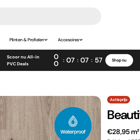
Plinten & Profielen
Accesoires
0
Scoor nu All-in
07
07
56
Shop nu
0
PVC Deals
Actieprijs
Beauti
€28,95 m