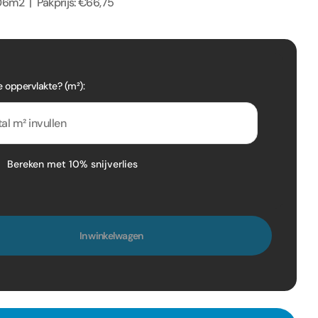
06m2 | Pakprijs: €66,75
e oppervlakte? (m²):
Bereken met 10% snijverlies
In winkelwagen