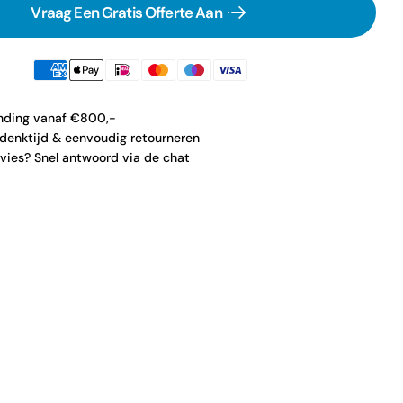
Vraag Een Gratis Offerte Aan
ending vanaf €800,-
denktijd & eenvoudig retourneren
vies? Snel antwoord via de chat