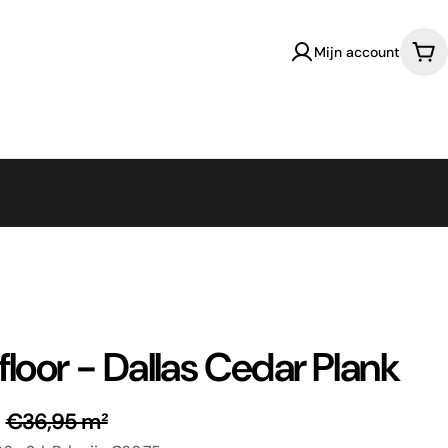
Mijn account
Win
floor - Dallas Cedar Plank
²
€36,95 m²