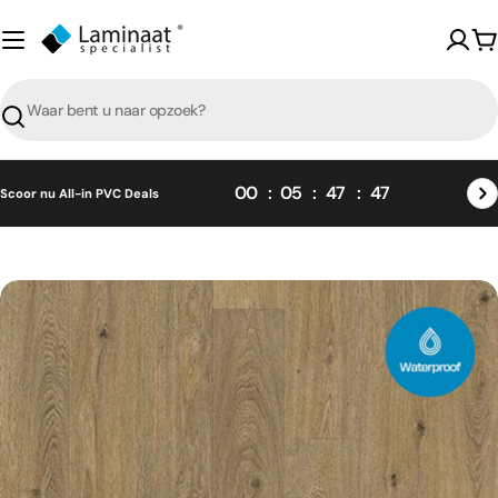
Skip
naar
W
content
Zoeken
00
05
47
46
Scoor nu All-in PVC Deals
Skip
naar
product
informatie