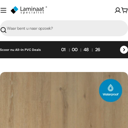
Skip
naar
W
content
Zoeken
01
00
48
25
Scoor nu All-in PVC Deals
Skip
naar
product
informatie