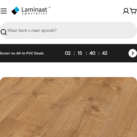
Skip
naar
W
content
Zoeken
02
15
40
42
Scoor nu All-in PVC Deals
Skip
naar
product
informatie