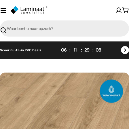
Skip
naar
W
content
Zoeken
06
11
29
08
Scoor nu All-in PVC Deals
Skip
naar
product
informatie