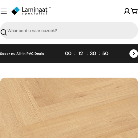
Skip
naar
W
content
Zoeken
00
12
30
49
Scoor nu All-in PVC Deals
Skip
naar
product
informatie