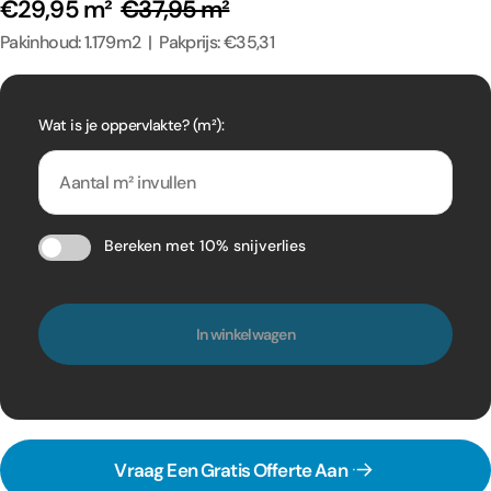
€29,95 m²
€37,95 m²
Pakinhoud: 1.179m2 | Pakprijs: €35,31
Wat is je oppervlakte? (m²):
Bereken met 10% snijverlies
In winkelwagen
Vraag Een Gratis Offerte Aan