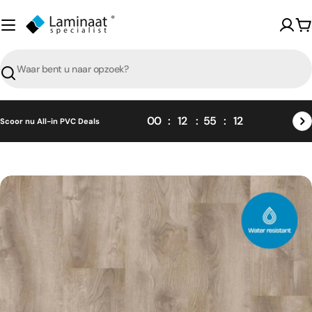
Skip
naar
W
content
Zoeken
00
12
55
11
Scoor nu All-in PVC Deals
Skip
naar
product
informatie