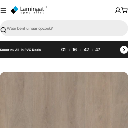
Skip
naar
W
content
Zoeken
01
16
42
47
Scoor nu All-in PVC Deals
Skip
naar
product
informatie