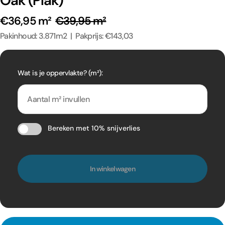
Oak (Plak)
€36,95 m²
€39,95 m²
Pakinhoud: 3.871m2 | Pakprijs: €143,03
Wat is je oppervlakte? (m²):
Bereken met 10% snijverlies
In winkelwagen