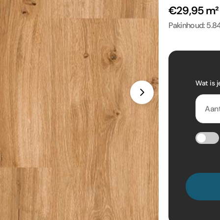
€29,95 m
Pakinhoud: 5.8
Wat is j