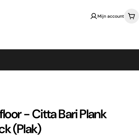
Mijn account
Win
loor - Citta Bari Plank
k (Plak)