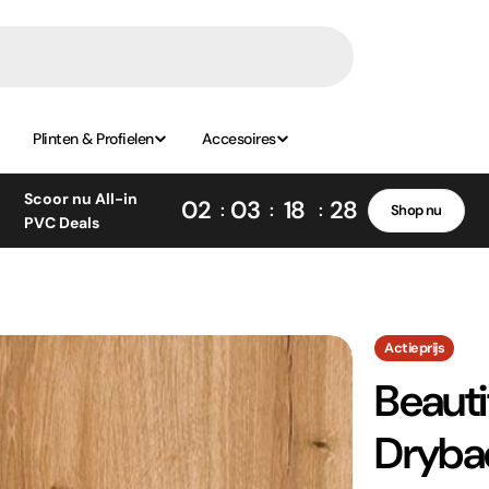
Plinten & Profielen
Accesoires
Scoor nu All-in
02
03
18
27
Shop nu
PVC Deals
Actieprijs
Beautif
Drybac