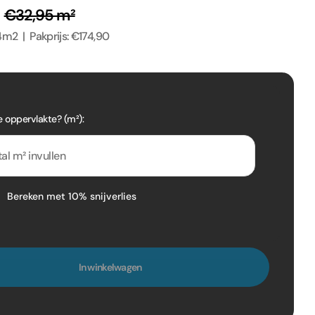
²
€32,95 m²
4m2 | Pakprijs: €174,90
e oppervlakte? (m²):
Bereken met 10% snijverlies
In winkelwagen