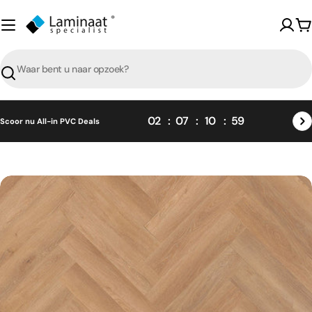
Skip
naar
W
content
Zoeken
02
07
10
58
Scoor nu All-in PVC Deals
Skip
naar
product
informatie