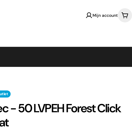
Mijn account
Win
utlet
c - 50 LVPEH Forest Click
at