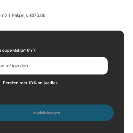
m2 | Pakprijs: €173,88
e oppervlakte? (m²):
Bereken met 10% snijverlies
In winkelwagen