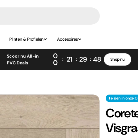
Plinten & Profielen
Accesoires
0
Scoor nu All-in
21
29
47
Shop nu
0
PVC Deals
Te zien in onze O
Corete
Visgra