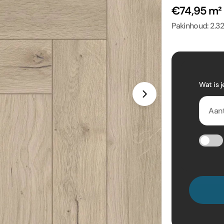
€74,95 m²
Pakinhoud: 2.32
Wat is j