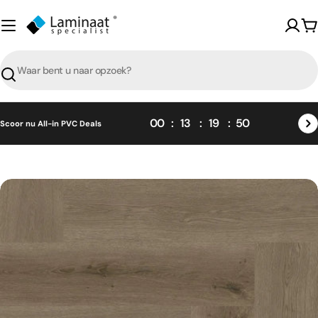
Skip
naar
W
content
Zoeken
00
13
19
49
Scoor nu All-in PVC Deals
Skip
naar
product
informatie