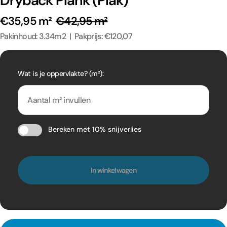
Dryback Plank (Plak)
€35,95 m²
€42,95 m²
Pakinhoud: 3.34m2 | Pakprijs: €120,07
Wat is je oppervlakte? (m²):
Bereken met 10% snijverlies
In winkelwagen