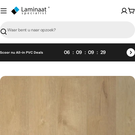
Skip
naar
W
content
Zoeken
06
09
09
28
Scoor nu All-in PVC Deals
Skip
naar
product
informatie