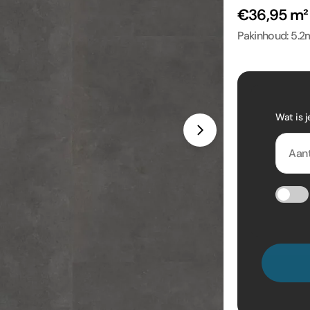
€36,95 m
Pakinhoud: 5.2m
Wat is j