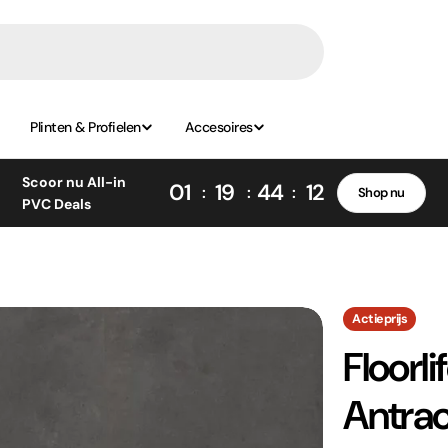
Plinten & Profielen
Accesoires
Scoor nu All-in
01
19
44
11
Shop nu
PVC Deals
Actieprijs
Floorli
Antrac