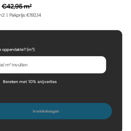
²
€42,95 m²
2 | Pakprijs: €192,14
e oppervlakte? (m²):
Bereken met 10% snijverlies
In winkelwagen