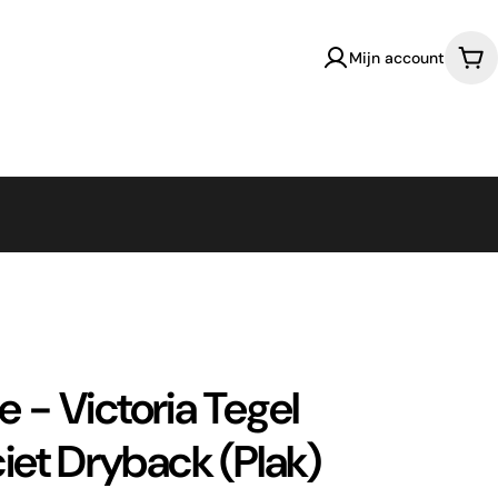
Mijn account
Win
fe - Victoria Tegel
iet Dryback (Plak)