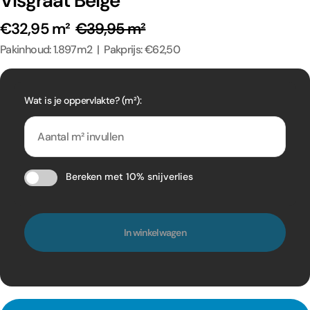
Visgraat Beige
€32,95 m²
€39,95 m²
Pakinhoud: 1.897m2 | Pakprijs: €62,50
Wat is je oppervlakte? (m²):
Bereken met 10% snijverlies
In winkelwagen