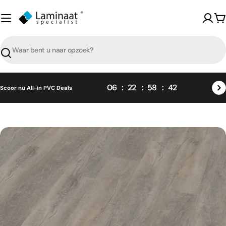
Skip
naar
W
content
Zoeken
06
22
58
41
Scoor nu All-in PVC Deals
Skip
naar
product
informatie