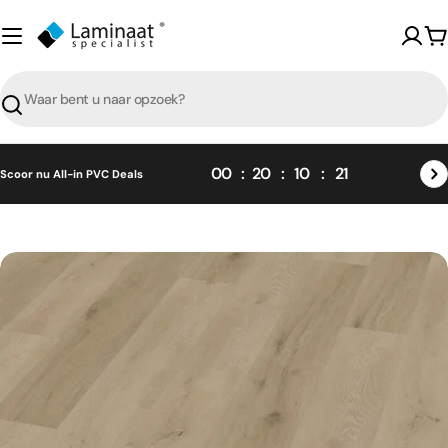
Skip
naar
W
content
Zoeken
00
20
10
21
Scoor nu All-in PVC Deals
Skip
naar
product
informatie