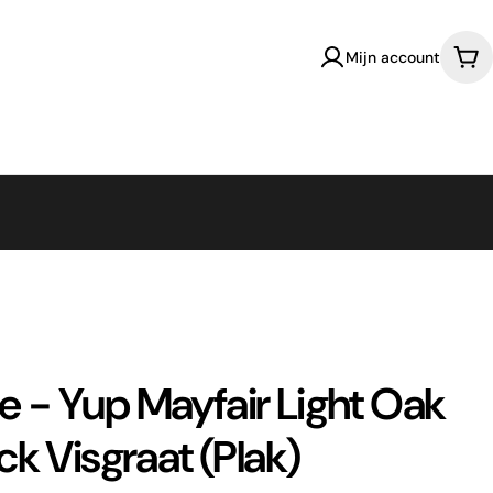
Mijn account
Win
ife - Yup Mayfair Light Oak
k Visgraat (Plak)