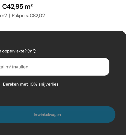
²
€42,95 m²
2m2 | Pakprijs: €82,02
e oppervlakte? (m²):
Bereken met 10% snijverlies
In winkelwagen