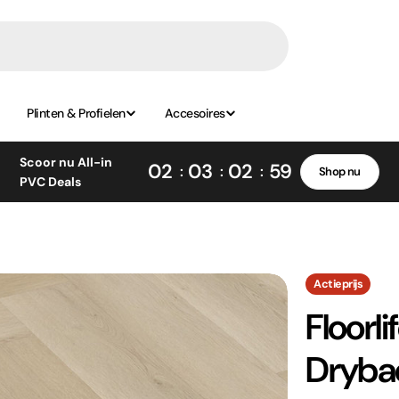
Plinten & Profielen
Accesoires
Scoor nu All-in
02
03
02
58
Shop nu
PVC Deals
Actieprijs
Floorl
Drybac