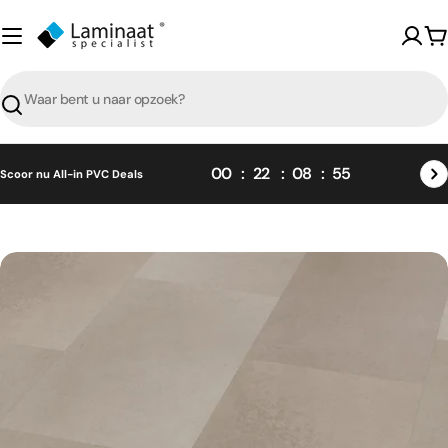
Skip
naar
W
content
Zoeken
00
22
08
55
Scoor nu All-in PVC Deals
Skip
naar
product
informatie