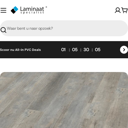
Skip
naar
W
content
Zoeken
01
05
30
04
Scoor nu All-in PVC Deals
Skip
naar
product
informatie