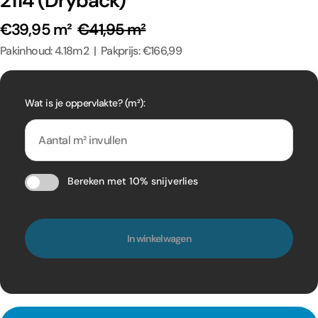
2114 (Dryback)
€39,95 m²
€41,95 m²
Pakinhoud: 4.18m2 | Pakprijs: €166,99
Wat is je oppervlakte? (m²):
Bereken met 10% snijverlies
In winkelwagen