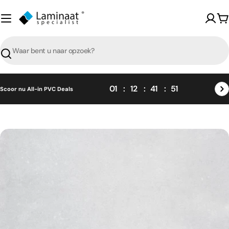
Skip
naar
W
content
Zoeken
01
12
41
51
Scoor nu All-in PVC Deals
Skip
naar
product
informatie